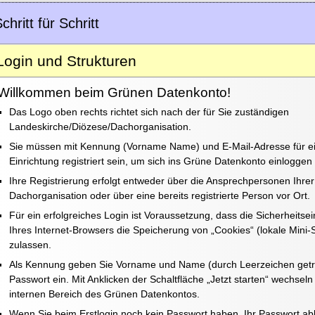
chritt für Schritt
n Datenkontos
Login und Strukturen
Willkommen beim Grünen Datenkonto!
Das Logo oben rechts richtet sich nach der für Sie zuständigen
Landeskirche/Diözese/Dachorganisation.
Sie müssen mit Kennung (Vorname Name) und E-Mail-Adresse für 
Einrichtung registriert sein, um sich ins Grüne Datenkonto einloggen
Ihre Registrierung erfolgt entweder über die Ansprechpersonen Ihrer
Dachorganisation oder über eine bereits registrierte Person vor Ort.
Für ein erfolgreiches Login ist Voraussetzung, dass die Sicherheitse
Ihres Internet-Browsers die Speicherung von „Cookies“ (lokale Mini-
zulassen.
Als Kennung geben Sie Vorname und Name (durch Leerzeichen getre
Passwort ein. Mit Anklicken der Schaltfläche „Jetzt starten“ wechsel
internen Bereich des Grünen Datenkontos.
Wenn Sie beim Erstlogin noch kein Passwort haben, Ihr Passwort 