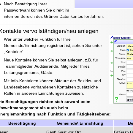
Nach Bestätigung Ihrer
Passwortwahl können Sie direkt im
internen Bereich des Grünen Datenkontos fortfahren.
Kontakte vervollständigen/neu anlegen
Wer unter welcher Funktion für Ihre
Gemeinde/Einrichtung registriert ist, sehen Sie unter
„Kontakte“.
Neue Kontakte können Sie selbst anlegen, z.B. für
Teammitglieder, Auditierende, Mitglieder Ihres
Leitungsgremiums, Gäste.
Mit Info-Kontakten können Akteure der Bezirks- und
Landesebene vorhandenen Kontakten zusätzliche
Rollen in anderen Einrichtungen zuweisen.
ie Berechtigungen richten sich sowohl beim
Umweltmanagement als auch beim
nergiemonitoring nach Funktion und Tätigkeitsebene:
Berechtigung
Gemeinde\ Einrichtung
Be
lesen
Gast\ Gast vor Ort
BzGast\ G