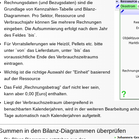
Rechnungsdaten (und Bezugsdaten) sind die
Grundlage von Kennzahlen-Tabelle und Bilanz-
Diagrammen. Pro Sektor, Ressource und
Verbrauchsjahr können Sie mehrere Rechnungen
eingeben. Die Aufsummierung erfolgt nach dem Jahr
des Feldes ´bis´.
Für Vorratslieferungen wie Heizöl, Pellets etc. bitte
unter ´von´ das Lieferdatum, unter ´bis´ das
voraussichtliche Ende des Verbrauchszeitraums
eintragen.
Wichtig ist die richtige Auswahl der "Einheit" basierend
auf der Ressource
Das Feld „Rechnungsbetrag“ darf nicht leer sein,
kann aber 0,00 [Euro] enthalten.
Liegt der Verbrauchszeitraum übergreifend in
benachbarten Kalenderjahren, wird in der weiteren Bearbeitung an
Tage automatisch nach Kalenderjahren aufgeteilt.
Summen in den Bilanz-Diagrammen überprüfen