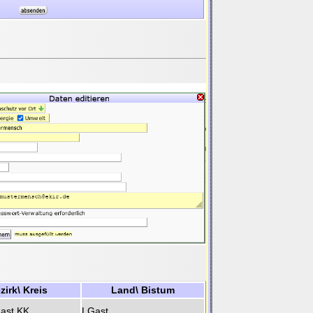
zirk\ Kreis
Land\ Bistum
ast KK
LGast